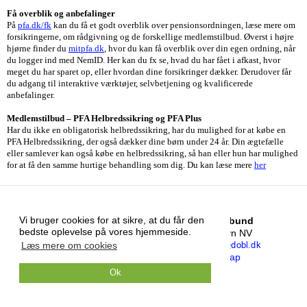
Få overblik og anbefalinger
På
pfa.dk/fk
kan du få et godt overblik over pensionsordningen, læse mere om
forsikringerne, om rådgivning og de forskellige medlemstilbud. Øverst i højre
hjørne finder du
mitpfa.dk
, hvor du kan få overblik over din egen ordning, når
du logger ind med NemID. Her kan du fx se, hvad du har fået i afkast, hvor
meget du har sparet op, eller hvordan dine forsikringer dækker. Derudover får
du adgang til interaktive værktøjer, selvbetjening og kvalificerede
anbefalinger.
Medlemstilbud – PFA Helbredssikring og PFA Plus
Har du ikke en obligatorisk helbredssikring, har du mulighed for at købe en
PFA Helbredssikring, der også dækker dine børn under 24 år. Din ægtefælle
eller samlever kan også købe en helbredssikring, så han eller hun har mulighed
for at få den samme hurtige behandling som dig. Du kan læse mere
her
Vi bruger cookies for at sikre, at du får den
Det Offentlige Beredskabs Landsforbund
bedste oplevelse på vores hjemmeside.
Svanevej 22, 2. sal
2400 København NV
Telefonnr.
:
98 97 16 00
E-mail
:
Læs mere om cookies
CVR-nummer
:
75789610
Sitemap
Ok