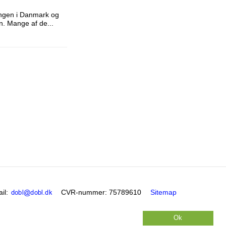
ingen i Danmark og
n. Mange af de...
il
:
CVR-nummer
:
75789610
Sitemap
Ok