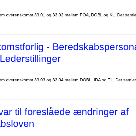
g om overenskomst 33.01 og 33.02 mellem FOA, DOBL og KL. Det samlede
omstforlig - Beredskabspersona
Lederstillinger
g om overenskomst 33.03 og 33.04 mellem DOBL, IDA og TL. Det samlede 
ar til foreslåede ændringer af
bsloven