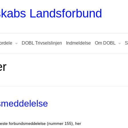
dskabs Landsforbund
ordele
DOBL Trivselslinjen
Indmeldelse
Om DOBL
S
er
smeddelelse
este forbundsmeddelelse (nummer 155), her