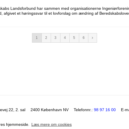
dskabs Landsforbund har sammen med organisationerne Ingeniørforen
, afgivet et høringssvar til et lovforslag om ændring af Beredskabslove
1
2
3
4
5
6
vej 22, 2. sal
2400 København NV
Telefonnr.
:
98 97 16 00
E-ma
vores hjemmeside.
Læs mere om cookies