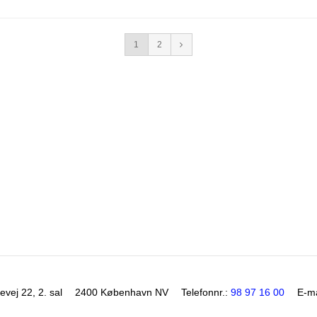
1
2
vej 22, 2. sal
2400 København NV
Telefonnr.
:
98 97 16 00
E-ma