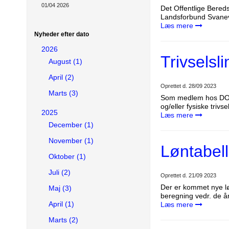
01/04 2026
Det Offentlige Bered
Landsforbund Svane
Læs mere
Nyheder efter dato
2026
Trivselsli
August (1)
April (2)
Oprettet d.
28/09 2023
Marts (3)
Som medlem hos DOBL 
og/eller fysiske triv
2025
Læs mere
December (1)
November (1)
Løntabell
Oktober (1)
Juli (2)
Oprettet d.
21/09 2023
Der er kommet nye lø
Maj (3)
beregning vedr. de år
April (1)
Læs mere
Marts (2)