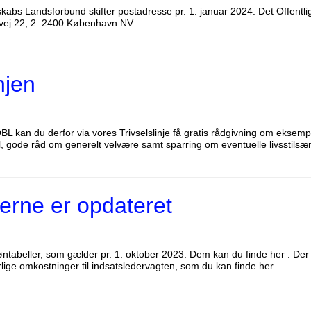
skabs Landsforbund skifter postadresse pr. 1. januar 2024: Det Offent
vej 22, 2. 2400 København NV
njen
kan du derfor via vores Trivselslinje få gratis rådgivning om eksempe
sel, gode råd om generelt velvære samt sparring om eventuelle livsstilsæn
erne er opdateret
ntabeller, som gælder pr. 1. oktober 2023. Dem kan du finde her . Der 
lige omkostninger til indsatsledervagten, som du kan finde her .