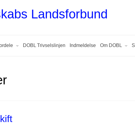
dskabs Landsforbund
ordele
DOBL Trivselslinjen
Indmeldelse
Om DOBL
S
er
ift