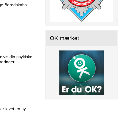
lige Beredskabs
OK mærket
lvis din psykiske
dringer. ...
er lavet en ny