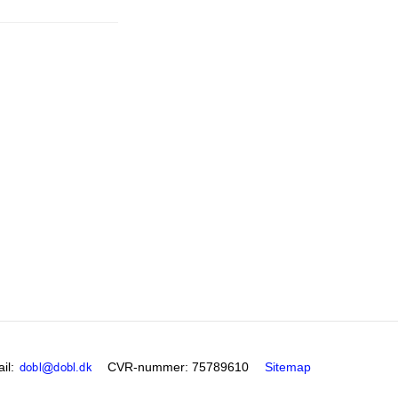
il
:
CVR-nummer
:
75789610
Sitemap